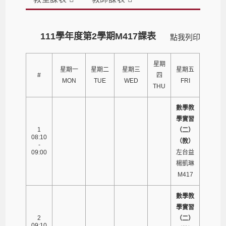
111學年度第2學期M417課表
點我列印
星期
星期一
星期二
星期三
星期五
#
四
MON
TUE
WED
FRI
THU
數學教
學實習
1
（二）
08:10
（教）
-
09:00
左台益
楊凱琳
M417
數學教
學實習
2
（二）
09:10