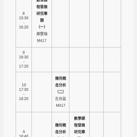
數學課
程發展
8
研究專
15:30
題
-
16:20
（一）
謝豐瑞
M417
9
16:30
-
17:20
幾何概
10
念分析
17:30
（二）
-
18:20
左台益
M417
數學課
幾何概
程發展
A
念分析
研究專
18:40