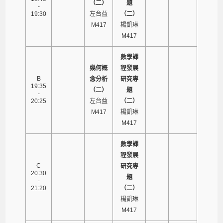
（二）
題
-
19:30
左台益
（二）
M417
楊凱琳
M417
數學課
幾何概
程發展
B
念分析
研究專
19:35
（二）
題
-
20:25
左台益
（二）
M417
楊凱琳
M417
數學課
程發展
C
研究專
20:30
題
-
21:20
（二）
楊凱琳
M417