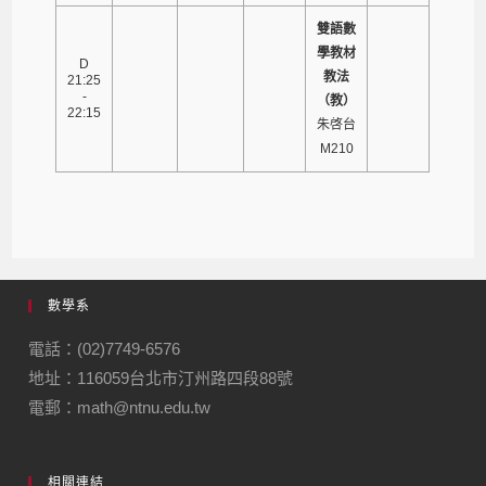
雙語數
學教材
D
教法
21:25
-
（教）
22:15
朱啓台
M210
數學系
電話：(02)7749-6576
地址：116059台北市汀州路四段88號
電郵：math@ntnu.edu.tw
相關連結