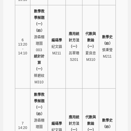
數學教
學解題
（一）
（IB）
應用統
代數與
游森棚
數學史
6
編碼學
計方法
數論
理圖
（IB）
13:20
紀文鎮
（一）
（一）
-
003
張秉瑩
14:10
M211
呂翠珊
夏良忠
統計計
M211
S201
M310
算
（一）
蔡碧紋
M310
數學教
學解題
（一）
（IB）
應用統
代數與
游森棚
數學史
7
編碼學
計方法
數論
理圖
（IB）
14:20
紀文鎮
（一）
（一）