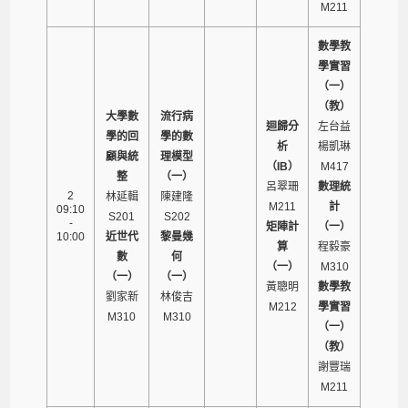
M211
數學教
學實習
（一）
（教）
大學數
流行病
迴歸分
左台益
學的回
學的數
析
楊凱琳
顧與統
理模型
（IB）
M417
整
（一）
呂翠珊
數理統
2
林延輯
陳建隆
M211
計
09:10
S201
S202
-
矩陣計
（一）
10:00
近世代
黎曼幾
算
程毅豪
數
何
（一）
M310
（一）
（一）
黃聰明
數學教
劉家新
林俊吉
M212
學實習
M310
M310
（一）
（教）
謝豐瑞
M211