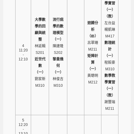
學實習
（一）
（教）
大學數
流行病
迴歸分
左台益
學的回
學的數
析
楊凱琳
顧與統
理模型
（IB）
M417
整
（一）
呂翠珊
數理統
4
林延輯
陳建隆
M211
計
11:20
S201
S202
-
矩陣計
（一）
12:10
近世代
黎曼幾
算
程毅豪
數
何
（一）
M310
（一）
（一）
黃聰明
數學教
劉家新
林俊吉
M212
學實習
M310
M310
（一）
（教）
謝豐瑞
M211
5
12:20
-
13:10