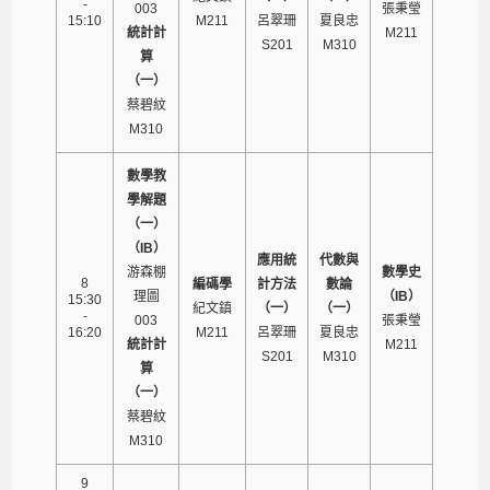
-
003
張秉瑩
15:10
M211
呂翠珊
夏良忠
統計計
M211
S201
M310
算
（一）
蔡碧紋
M310
數學教
學解題
（一）
（IB）
應用統
代數與
游森棚
數學史
8
編碼學
計方法
數論
理圖
（IB）
15:30
紀文鎮
（一）
（一）
-
003
張秉瑩
16:20
M211
呂翠珊
夏良忠
統計計
M211
S201
M310
算
（一）
蔡碧紋
M310
9