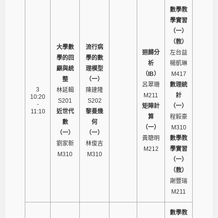
數學教
學實習
（一）
（教）
大學數
流行病
迴歸分
左台益
學的回
學的數
析
楊凱琳
顧與統
理模型
（IB）
M417
整
（一）
呂翠珊
數理統
3
林延輯
陳建隆
M211
計
10:20
S201
S202
-
矩陣計
（一）
11:10
近世代
黎曼幾
算
程毅豪
數
何
（一）
M310
（一）
（一）
黃聰明
數學教
劉家新
林俊吉
M212
學實習
M310
M310
（一）
（教）
謝豐瑞
M211
數學教