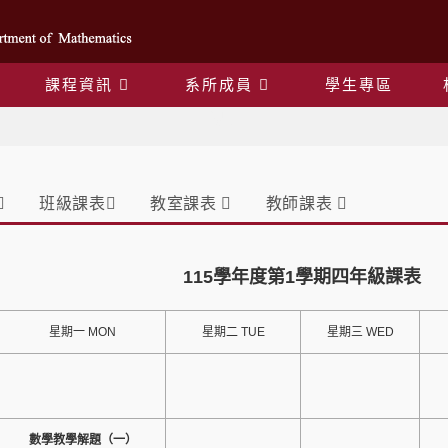
課程資訊
系所成員
學生專區
課表
班級課表
教室課表
教師課表
115學年度第1學期四年級課表
星期一 MON
星期二 TUE
星期三 WED
數學教學解題（一）