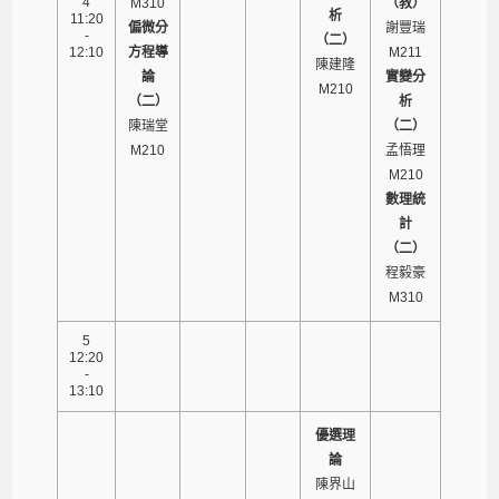
4
M310
（教）
析
11:20
偏微分
謝豐瑞
-
（二）
12:10
方程導
M211
陳建隆
論
實變分
M210
（二）
析
陳瑞堂
（二）
M210
孟悟理
M210
數理統
計
（二）
程毅豪
M310
5
12:20
-
13:10
優選理
論
陳界山