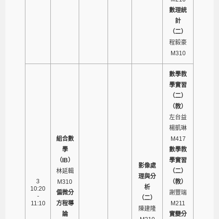
數理統
計
（二）
程毅豪
M310
數學教
學實習
（二）
（教）
左台益
楊凱琳
組合數
M417
學
數學教
（IB）
學實習
影像處
林延輯
（二）
理與分
3
M310
（教）
析
10:20
偏微分
謝豐瑞
-
（二）
11:10
方程導
M211
陳建隆
論
實變分