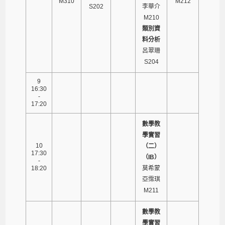
M310
M212
S202
李華介
M210
類別資
料分析
呂翠珊
S204
9
16:30
-
17:20
數學教
學實習
10
（二）
17:30
（IB）
-
18:20
莫希蒙
亞霈琪
M211
數學教
學實習