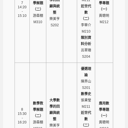
7
學解題
學專題
顧與統
近世代
14:20
（二）
（一）
-
整
數
15:10
游森棚
黃聰明
樂美亨
（二）
M310
M212
S202
李華介
M210
類別資
料分析
呂翠珊
S204
優選理
論
陳界山
S201
數學史
大學數
張秉瑩
數學教
應用數
學的回
M211
8
學解題
學專題
顧與統
近世代
15:30
（二）
（一）
-
整
數
16:20
游森棚
黃聰明
樂美亨
（二）