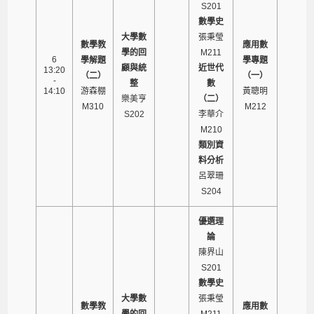
S201
數學史
大學數
張秉瑩
數學教
應用數
學的回
M211
6
學解題
學專題
顧與統
近世代
13:20
（二）
（一）
-
整
數
14:10
游森棚
黃聰明
樂美亨
（二）
M310
M212
S202
李華介
M210
類別資
料分析
呂翠珊
S204
優選理
論
陳界山
S201
數學史
大學數
張秉瑩
數學教
應用數
學的回
M211