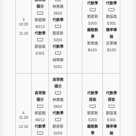
代數學
代數學
積分
林惠娥
（二）
（二）
（二）
S602
劉家新
劉容真
3
郭庭榕
代數學
S203
E301
10:20
M212
（二）
-
離散數
機率導
11:10
代數學
劉家新
學
論
（二）
S203
郭君逸
呂翠珊
劉容真
代數學
B103
B103
E301
（二）
胡舉卿
S201
高等微
積分
高等微
（二）
代數學
代數學
積分
林惠娥
探索
探索
（二）
S602
（二）
（二）
4
郭庭榕
代數學
劉家新
劉容真
11:20
M212
（二）
S203
E301
-
12:10
代數學
劉家新
離散數
機率導
（二）
S203
學
論