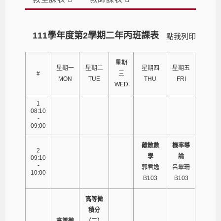
111學年度第2學期二年丙班課表
點我列印
星期
星期一
星期二
星期四
星期五
#
三
MON
TUE
THU
FRI
WED
1
08:10
-
09:00
離散數
機率導
2
學
論
09:10
-
郭君逸
呂翠珊
10:00
B103
B103
高等微
積分
高等微
（二）