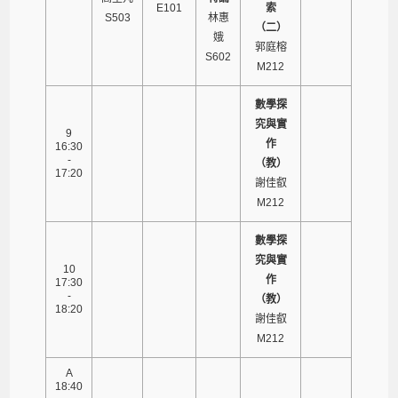
E101
索
S503
林惠
（二）
娥
郭庭榕
S602
M212
數學探
究與實
9
作
16:30
-
（教）
17:20
謝佳叡
M212
數學探
究與實
10
作
17:30
-
（教）
18:20
謝佳叡
M212
A
18:40