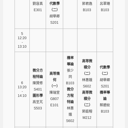
劉容真
代數學
郭君逸
呂翠珊
E301
（二）
B103
B103
胡舉卿
S201
5
12:20
-
13:10
機率
高等微
導論
積分
代數學
微分方
張少
高等幾
（二）
（二）
程特論
同
何
林惠娥
胡舉卿
6
陳賢修
B103
（一）
S602
S201
13:20
S401
微分
-
陳瑞堂
高等微
機率導
14:10
圖形學
方程
G807
積分
論
高至芃
特論
E101
（二）
蔡碧紋
S503
林惠
郭庭榕
B103
娥
M212
S602