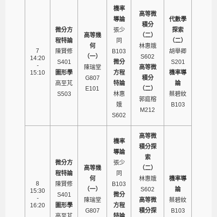
機率
高等微
導論
代數學
積分
微分方
張少
探索
高等幾
（二）
程特論
同
（二）
何
林惠娥
7
陳賢修
B103
胡舉卿
（一）
S602
14:20
S401
微分
S201
-
陳瑞堂
高等微
15:10
圖形學
方程
機率導
G807
積分
高至芃
特論
論
E101
（二）
S503
林惠
蔡碧紋
郭庭榕
娥
B103
M212
S602
高等微
機率
積分探
導論
索
微分方
張少
高等幾
（二）
程特論
同
何
林惠娥
機率導
8
陳賢修
B103
（一）
S602
論
15:30
S401
微分
-
陳瑞堂
高等微
蔡碧紋
16:20
圖形學
方程
G807
積分探
B103
高至芃
特論