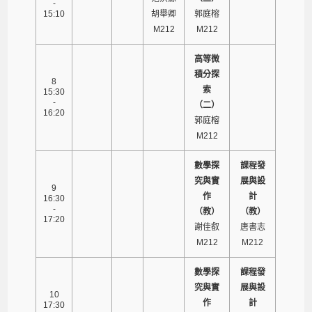
-
15:10
胡舉卿
郭庭榕
M212
M212
高等微
積分探
8
索
15:30
-
（二）
16:20
郭庭榕
M212
數學探
課程發
究與實
展與設
9
作
計
16:30
-
（教）
（教）
17:20
謝佳叡
唐書志
M212
M212
數學探
課程發
究與實
展與設
10
作
計
17:30