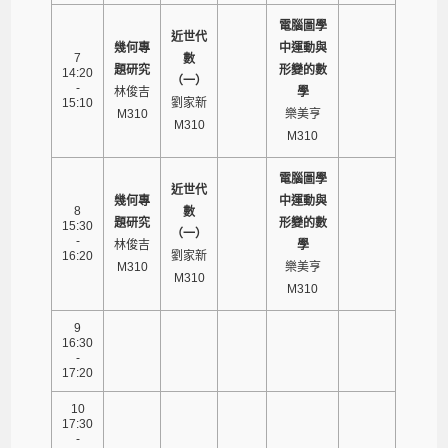
電腦圖學
近世代
幾何專
中運動與
7
數
題研究
形變的數
14:20
（一）
-
林俊吉
學
15:10
劉家新
M310
樂美亨
M310
M310
電腦圖學
近世代
幾何專
中運動與
8
數
題研究
形變的數
15:30
（一）
-
林俊吉
學
16:20
劉家新
M310
樂美亨
M310
M310
9
16:30
-
17:20
10
17:30
-