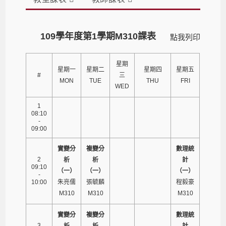
109學年度第1學期M310課表
點我列印
星期
星期一
星期二
星期四
星期五
#
三
MON
TUE
THU
FRI
WED
1
08:10
-
09:00
實變分
複變分
數理統
2
析
析
計
09:10
（一）
（一）
（一）
-
10:00
朱亮儒
張毓麟
程毅豪
M310
M310
M310
實變分
複變分
數理統
3
析
析
計