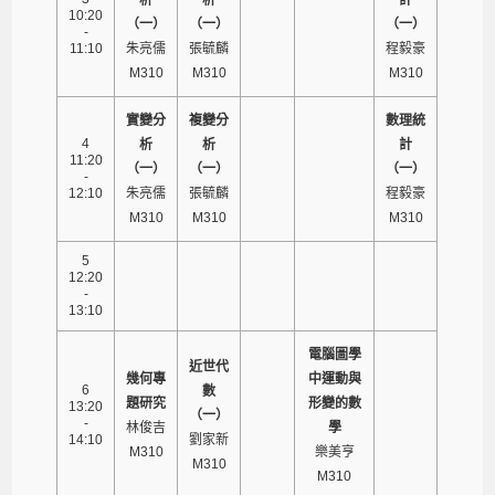
10:20
（一）
（一）
（一）
-
11:10
朱亮儒
張毓麟
程毅豪
M310
M310
M310
實變分
複變分
數理統
4
析
析
計
11:20
（一）
（一）
（一）
-
12:10
朱亮儒
張毓麟
程毅豪
M310
M310
M310
5
12:20
-
13:10
電腦圖學
近世代
幾何專
中運動與
6
數
題研究
形變的數
13:20
（一）
-
林俊吉
學
14:10
劉家新
M310
樂美亨
M310
M310