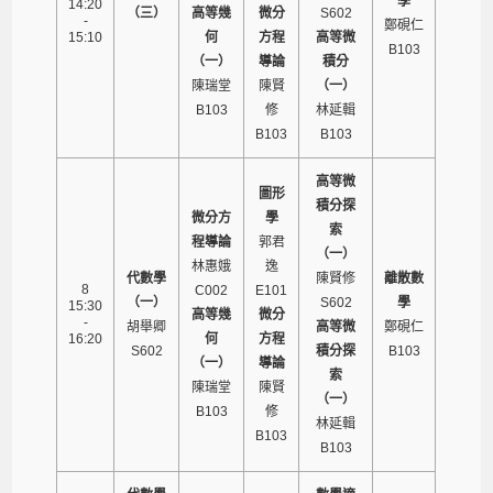
學
14:20
（三）
高等幾
微分
S602
-
鄭硯仁
15:10
何
方程
高等微
B103
（一）
導論
積分
陳瑞堂
陳賢
（一）
B103
修
林延輯
B103
B103
高等微
圖形
積分探
微分方
學
索
程導論
郭君
（一）
林惠娥
逸
代數學
陳賢修
離散數
8
C002
E101
（一）
S602
學
15:30
高等幾
微分
-
胡舉卿
高等微
鄭硯仁
16:20
何
方程
S602
積分探
B103
（一）
導論
索
陳瑞堂
陳賢
（一）
B103
修
林延輯
B103
B103