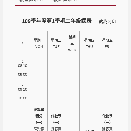
109學年度第1學期二年級課表
點我列印
星期
星期一
星期二
星期四
星期五
#
三
MON
TUE
THU
FRI
WED
1
08:10
-
09:00
2
09:10
-
10:00
高等微
積分
代數學
代數學
（一）
（一）
（一）
陳賢修
劉容真
劉容真