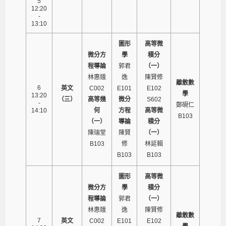
5
12:20
-
13:10
圖形
高等微
微分方
學
積分
程導論
郭君
（一）
林惠娥
逸
陳賢修
離散數
6
英文
C002
E101
E102
學
13:20
（三）
高等幾
微分
S602
-
鄭硯仁
14:10
何
方程
高等微
B103
（一）
導論
積分
陳瑞堂
陳賢
（一）
B103
修
林延輯
B103
B103
圖形
高等微
微分方
學
積分
程導論
郭君
（一）
林惠娥
逸
陳賢修
離散數
7
英文
C002
E101
E102