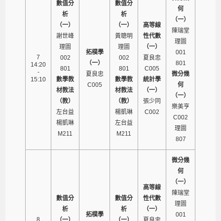
數值分
數值分
何
析
析
（一）
（一）
（一）
高等線
陳瑞堂
謝世峰
黃聰明
性代數
理圖
理圖
理圖
（一）
拓樸學
001
7
002
002
夏良忠
（一）
801
14:20
801
801
C005
-
夏良忠
微分幾
15:10
數學教
數學教
統計學
C005
何
材教法
材教法
（一）
（一）
（教）
（教）
張少同
樂美亨
左台益
楊凱琳
C002
C002
楊凱琳
左台益
理圖
M211
M211
807
微分幾
何
（一）
高等線
陳瑞堂
數值分
數值分
性代數
理圖
析
析
（一）
拓樸學
001
8
（一）
（一）
夏良忠