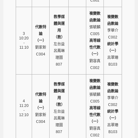
C002
複變數
教學媒
複變數
函數論
體與運
函數論
代數特
張毓麟
用
李華介
3
論
C005
（教）
C002
10:20
（一）
高等線
-
左台益
統計學
11:10
劉家新
性代數
呂鳳琳
（一）
C004
（一）
理圖
呂翠珊
劉容真
807
B103
C002
複變數
教學媒
複變數
函數論
體與運
函數論
代數特
張毓麟
用
李華介
4
論
C005
（教）
C002
11:20
（一）
高等線
-
左台益
統計學
12:10
劉家新
性代數
呂鳳琳
（一）
C004
（一）
理圖
呂翠珊
劉容真
807
B103
C002