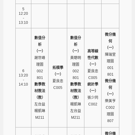
5
12:20
-
13:10
微分幾
數值分
數值分
何
析
析
（一）
（一）
（一）
高等線
陳瑞堂
謝世峰
黃聰明
性代數
理圖
理圖
理圖
（一）
拓樸學
001
6
002
002
夏良忠
（一）
801
13:20
801
801
C005
-
夏良忠
微分幾
14:10
數學教
數學教
統計學
C005
何
材教法
材教法
（一）
（一）
（教）
（教）
張少同
樂美亨
左台益
楊凱琳
C002
C002
楊凱琳
左台益
理圖
M211
M211
807
微分幾