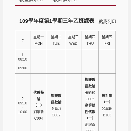
109學年度第1學期三年乙班課表
點我列印
星期一
星期二
星期三
星期四
星期五
#
MON
TUE
WED
THU
FRI
1
08:10
-
09:00
複變數
函數論
代數特
張毓麟
複變數
統計學
2
論
C005
函數論
（一）
09:10
（一）
高等線
-
李華介
呂翠珊
10:00
劉家新
性代數
C002
B103
C004
（一）
劉容真