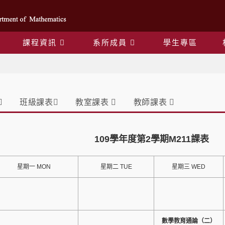
課程資訊
系所成員
學生專區
課表
班級課表
教室課表
教師課表
109學年度第2學期M211課表
星期一 MON
星期二 TUE
星期三 WED
數學教育通論（二）