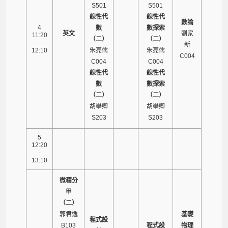
S501
S501
線性代
線性代
數論
4
數
數探索
英文
劉家
11:20
（二）
（二）
-
新
12:10
朱亮儒
朱亮儒
C004
C004
C004
線性代
線性代
數
數探索
（二）
（二）
胡舉卿
胡舉卿
S203
S203
5
12:20
-
13:10
微積分
甲
（二）
郭君逸
基礎
程式設
B103
程式設
物理