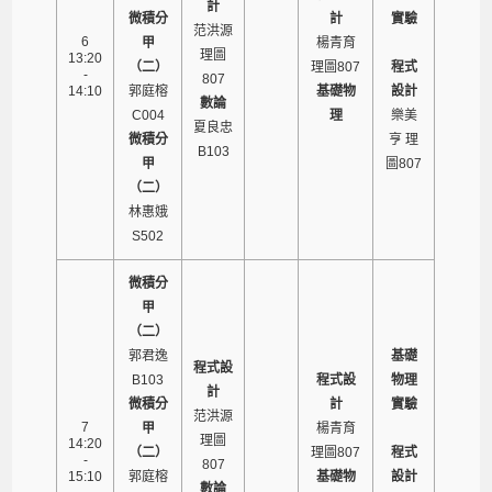
計
微積分
計
實驗
范洪源
6
甲
楊青育
理圖
13:20
（二）
理圖807
程式
-
807
14:10
郭庭榕
基礎物
設計
數論
C004
理
樂美
夏良忠
微積分
亨 理
B103
甲
圖807
（二）
林惠娥
S502
微積分
甲
（二）
郭君逸
基礎
程式設
B103
程式設
物理
計
微積分
計
實驗
范洪源
7
甲
楊青育
理圖
14:20
（二）
理圖807
程式
-
807
15:10
郭庭榕
基礎物
設計
數論