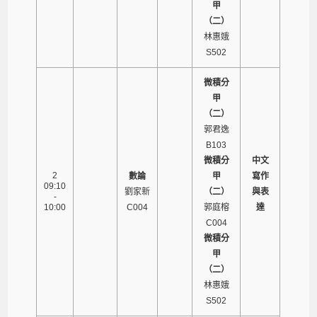
甲
（二）
林惠娥
S502
微積分
甲
（二）
郭君逸
B103
微積分
中文
2
數論
甲
寫作
09:10
劉家新
（二）
與表
-
10:00
C004
郭庭榕
達
C004
微積分
甲
（二）
林惠娥
S502