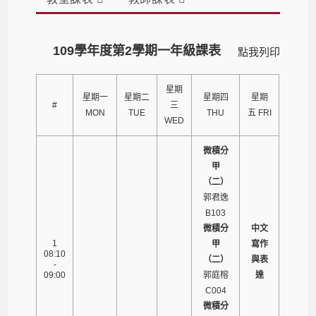
109學年度第2學期一年級課表
點我列印
星期
星期一
星期二
星期四
星期
#
三
MON
TUE
THU
五 FRI
WED
微積分
甲
（二）
郭君逸
B103
微積分
中文
1
甲
寫作
08:10
（二）
與表
-
09:00
郭庭榕
達
C004
微積分