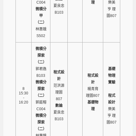
C004
理
樂美
夏良忠
微積分
亨 理
B103
甲
圖807
（二）
林惠娥
S502
微積分
探索
（二）
郭君逸
基礎
程式設
B103
程式設
物理
計
微積分
計
實驗
范洪源
8
探索
楊青育
理圖
15:30
（二）
理圖807
程式
-
807
16:20
郭庭榕
基礎物
設計
數論
C004
理
樂美
夏良忠
微積分
亨 理
B103
探索
圖807
（二）
林惠娥