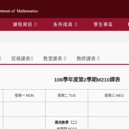
課程資訊
系所成員
學生專區
課表
班級課表
教室課表
教師課表
108學年度第2學期M210課表
星期一 MON
星期二 TUE
星期三 WED
應用數學（二）