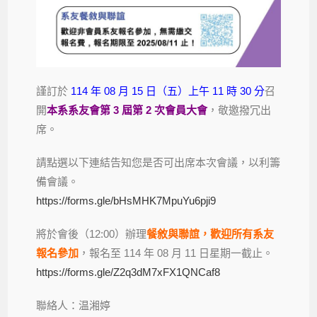
謹訂於
114 年 08 月 15 日（五）上午 11 時 30 分
召
開
本系系友會第 3 屆第 2 次會員大會
，敬邀撥冗出
席。
請點選以下連結告知您是否可出席本次會議，以利籌
備會議。
https://forms.gle/bHsMHK7MpuYu6pji9
將於會後（12:00）辦理
餐敘與聯誼，歡迎所有系友
報名參加
，報名至 114 年 08 月 11 日星期一截止。
https://forms.gle/Z2q3dM7xFX1QNCaf8
聯絡人：温湘婷