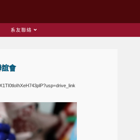
系友聯絡
聯誼會
OX1TI0tloIhXeH743plP?usp=drive_link