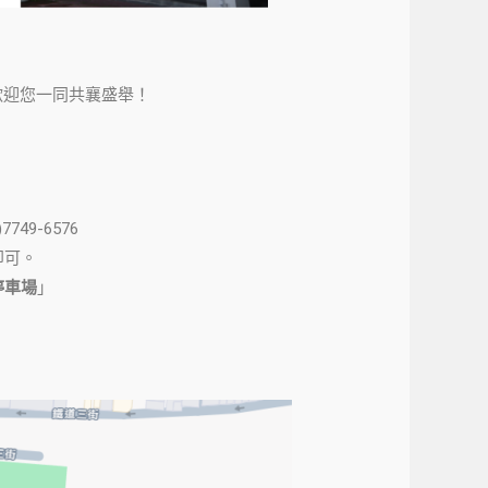
歡迎您一同共襄盛舉！
749-6576
即可。
立停車場
」