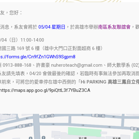
友，您好：
好消息，系友會將於
05/04 星期日
，於高雄市舉辦
南區系友聯誼會
，
/04（日）11:00-14:00
國三路 169 號 6 樓（雄中大門口正對面超商 6 樓）
ps://forms.gle/Cn9fZn1GWhS9Sgpm8
913-888-168、許書豪 nuheroteach@gmail.com、師大數學系 (02)7
友請先填表，04/20 會做最後的確認，若臨時有事無法參加再取消
車前來，可將您的愛車停在雄中西側的「
Hi PARKING 高雄三鳳自
https://maps.app.goo.gl/9piQttL3f7YBuZ3CA