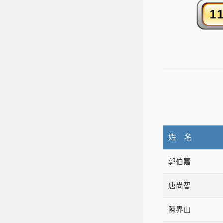
姓 名
郭伯嘉
唐尚智
陳界山