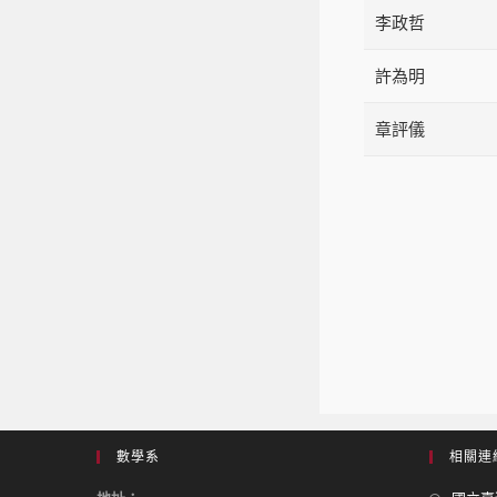
李政哲
許為明
章評儀
數學系
相關連