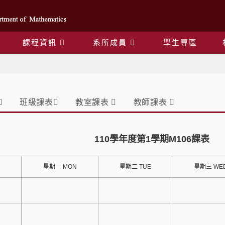
課程資訊
系所成員
學生專區
課表
班級課表
教室課表
教師課表
110學年度第1學期M106課表
星期一 MON
星期二 TUE
星期三 WE