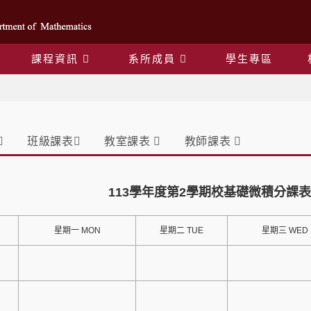
課程資訊
系所成員
學生專區
課表
班級課表
教室課表
教師課表
113學年度第2學期校基礎微積分課表
星期一 MON
星期二 TUE
星期三 WED