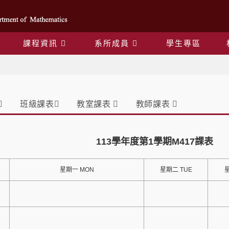
課程資訊
系所成員
學生專區
課表
班級課表
教室課表
教師課表
113學年度第1學期M417課表
星期一 MON
星期二 TUE