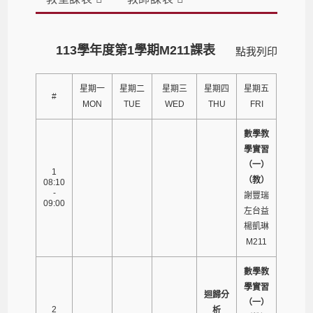
113學年度第1學期M211課表
點我列印
星期一
星期二
星期三
星期四
星期五
#
MON
TUE
WED
THU
FRI
數學教
學實習
（一）
1
（教）
08:10
-
謝豐瑞
09:00
左台益
楊凱琳
M211
數學教
學實習
迴歸分
（一）
2
析