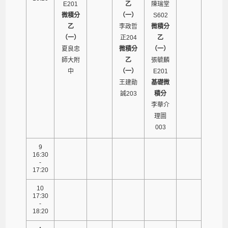
E201
乙
陳瑞堂
微積分
（一）
S602
乙
李政哲
微積分
（一）
正204
乙
夏良忠
微積分
（一）
師大附
乙
張毓麟
中
（一）
E201
王建勛
基礎微
誠203
積分
李華介
理圖
003
9
16:30
-
17:20
10
17:30
-
18:20