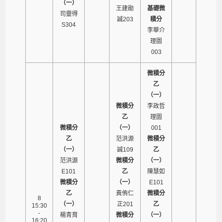
（一）
王建勛
基礎微
司靈得
誠203
積分
S304
李華介
理圖
003
微積分
乙
（一）
微積分
李政哲
乙
理圖
微積分
（一）
001
乙
范洪源
微積分
（一）
誠109
乙
范洪源
微積分
（一）
E101
乙
陳慧如
微積分
（一）
E101
乙
黃侑仁
微積分
8
（一）
正201
乙
15:30
-
楊青育
微積分
（一）
16:20