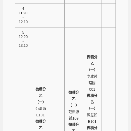
4
11:20
-
12:10
5
12:20
-
13:10
微積分
乙
（一）
李政哲
理圖
微積分
001
微積分
乙
微積分
乙
（一）
乙
（一）
范洪源
（一）
范洪源
E101
陳慧如
誠109
微積分
E101
微積分
乙
微積分