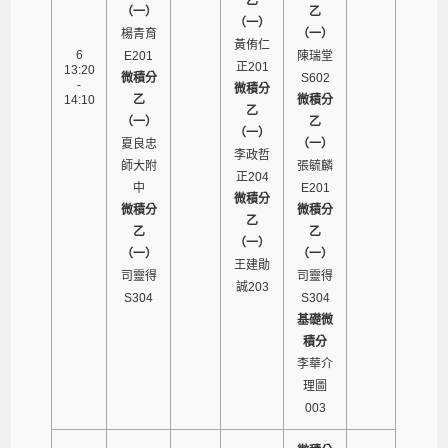
乙
（一）
乙
（一）
楊青育
（一）
黃侑仁
6
E201
陳瑞堂
正201
13:20
微積分
S602
-
微積分
14:10
乙
微積分
乙
（一）
乙
（一）
夏良忠
（一）
李政哲
師大附
張毓麟
正204
中
E201
微積分
微積分
微積分
乙
乙
乙
（一）
（一）
（一）
王建勛
司靈得
司靈得
誠203
S304
S304
基礎微
積分
李華介
理圖
003