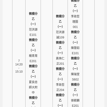
微積分
乙
（一）
微積分
微積分
李政哲
乙
乙
理圖
（一）
（一）
001
范洪源
范洪源
微積分
E101
誠109
乙
微積分
微積分
（一）
乙
乙
陳慧如
（一）
（一）
E101
楊青育
黃侑仁
微積分
7
E201
正201
乙
14:20
微積分
-
微積分
（一）
15:10
乙
乙
陳瑞堂
（一）
（一）
S602
夏良忠
李政哲
微積分
師大附
正204
乙
中
微積分
（一）
微積分
乙
張毓麟
乙
（一）
E201