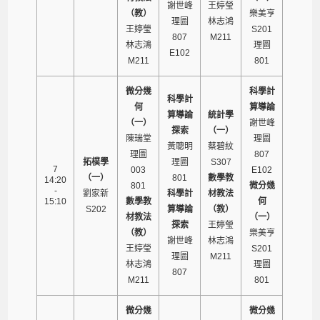
謝世峰
王婷瑩
（教）
樂美亨
理圖
林志鴻
王婷瑩
S201
807
M211
林志鴻
理圖
E102
M211
801
微分幾
科學計
科學計
何
算導論
算導論
統計學
（一）
謝世峰
探索
（一）
陳瑞堂
理圖
黃聰明
蔡碧紋
理圖
807
拓樸學
理圖
S307
7
003
E102
（一）
801
數學教
14:20
801
微分幾
-
劉家新
科學計
材教法
15:10
數學教
何
S202
算導論
（教）
材教法
（一）
探索
王婷瑩
（教）
樂美亨
謝世峰
林志鴻
王婷瑩
S201
理圖
M211
林志鴻
理圖
807
M211
801
微分幾
微分幾