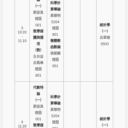
科學計
（一）
算導論
劉容真
黃聰明
理圖
S204
001
統計學
3
理圖
教學媒
（一）
10:20
801
-
體與運
呂翠珊
11:10
複變數
用
S503
函數論
（教）
張毓麟
左台益
理圖
呂鳳琳
001
理圖
801
代數特
論
科學計
（一）
算導論
劉容真
黃聰明
理圖
S204
001
統計學
4
理圖
教學媒
（一）
11:20