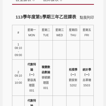
113學年度第1學期三年乙班課表
點我列印
星期一
星期二
星期三
星期四
星期五
#
MON
TUE
WED
THU
FRI
1
08:10
-
09:00
代數特
複變數
論
拓樸學
統計學
2
函數論
（一）
（一）
（一）
09:10
張毓麟
-
劉容真
劉家新
呂翠珊
10:00
理圖
理圖
S202
S503
001
001
代數特
論