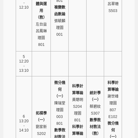
801
-
體與運
呂翠珊
12:10
複變數
用
S503
函數論
（教）
張毓麟
左台益
理圖
呂鳳琳
001
理圖
801
5
12:20
-
13:10
微分幾
科學計
科學計
何
算導論
算導論
統計學
（一）
謝世峰
黃聰明
（一）
陳瑞堂
理圖
S204
蔡碧紋
理圖
807
拓樸學
理圖
S307
6
003
E102
（一）
801
數學教
13:20
801
微分幾
-
劉家新
科學計
材教法
14:10
數學教
何
S202
算導論
（教）
材教法
（一）