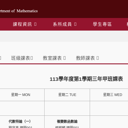
課程資訊
系所成員
學生專區
課表
班級課表
教室課表
教師課表
113學年度第1學期三年甲班課表
星期一 MON
星期二 TUE
星期三 WED
代數特論（一）
複變數函數論