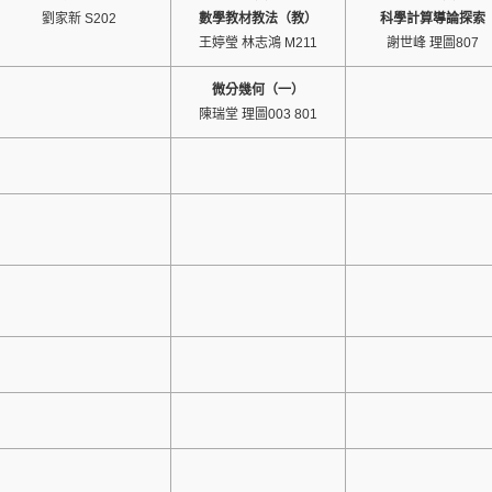
劉家新 S202
數學教材教法（教）
科學計算導論探索
王婷瑩 林志鴻 M211
謝世峰 理圖807
微分幾何（一）
陳瑞堂 理圖003 801