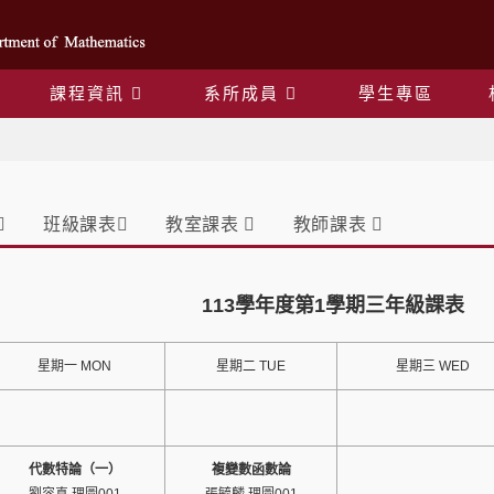
課程資訊
系所成員
學生專區
課表
班級課表
教室課表
教師課表
113學年度第1學期三年級課表
星期一 MON
星期二 TUE
星期三 WED
代數特論（一）
複變數函數論