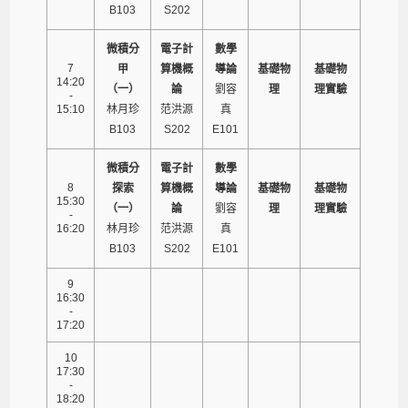
B103
S202
微積分
電子計
數學
7
甲
算機概
導論
基礎物
基礎物
14:20
（一）
論
劉容
理
理實驗
-
15:10
林月珍
范洪源
真
B103
S202
E101
微積分
電子計
數學
8
探索
算機概
導論
基礎物
基礎物
15:30
（一）
論
劉容
理
理實驗
-
16:20
林月珍
范洪源
真
B103
S202
E101
9
16:30
-
17:20
10
17:30
-
18:20