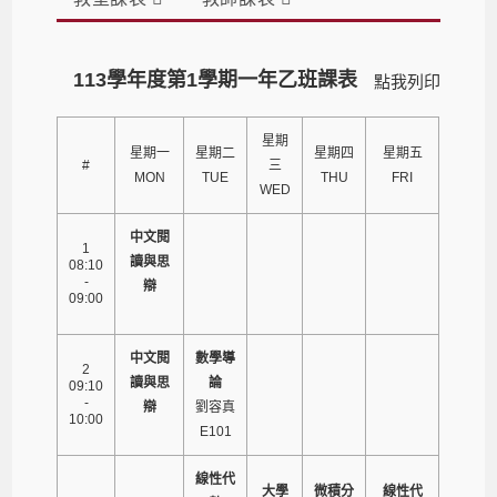
113學年度第1學期一年乙班課表
點我列印
星期
星期一
星期二
星期四
星期五
#
三
MON
TUE
THU
FRI
WED
中文閱
1
讀與思
08:10
-
辯
09:00
中文閱
數學導
2
讀與思
論
09:10
-
辯
劉容真
10:00
E101
線性代
大學
微積分
線性代